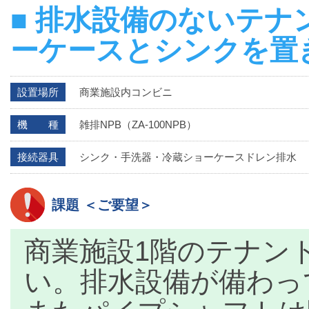
■ 排水設備のないテ
ーケースとシンクを置
設置場所
商業施設内コンビニ
機 種
雑排NPB（ZA-100NPB）
接続器具
シンク・手洗器・冷蔵ショーケースドレン排水
課題 ＜ご要望＞
商業施設1階のテナン
い。排水設備が備わっ